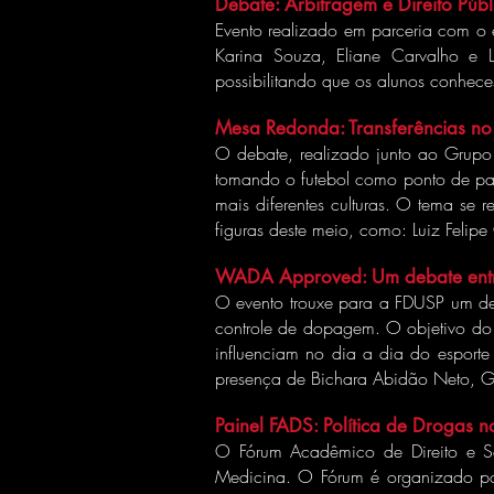
Debate: Arbitragem e Direito Públ
Evento realizado em parceria com o 
Karina Souza, Eliane Carvalho e L
possibilitando que os alunos conhece
Mesa Redonda: Transferências no
O debate, realizado junto ao Grupo de
tomando o futebol como ponto de par
mais diferentes culturas. O tema se 
figuras deste meio, como: Luiz Felip
WADA Approved: Um debate entre 
O evento trouxe para a FDUSP um deb
controle de dopagem. O objetivo do 
influenciam no dia a dia do esporte
presença de Bichara Abidão Neto, Guilh
Painel FADS: Política de Drogas no
O Fórum Acadêmico de Direito e Sa
Medicina. O Fórum é organizado po