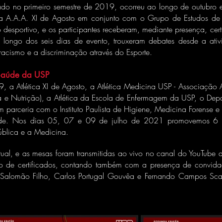
iado no primeiro semestre de 2019, ocorreu ao longo de outubro
ela A.A.A. XI de Agosto em conjunto com o Grupo de Estudos de 
desportivo, e os participantes receberam, mediante presença, cer
o longo dos seis dias de evento, trouxeram debates desde a at
 racismo e a discriminação através do Esporte.
 Saúde da USP
, a Atlética XI de Agosto, a Atlética Medicina USP - Associação
ica e Nutrição), a Atlética da Escola de Enfermagem da USP, o De
 parceria com o Instituto Paulista de Higiene, Medicina Forense 
de. Nos dias 05, 07 e 09 de julho de 2021 promovemos 6 pai
Pública e a Medicina.
rtual, e as mesas foram transmitidas ao vivo no canal do YouTube d
o de certificados, contando também com a presença de convidad
to Salomão Filho, Carlos Portugal Gouvêa e Fernando Campos Sc