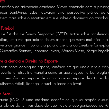
ico
escritório de advocacia Machado Meyer, contando com a presença 
ucas Sant’Anna. Estes trouxeram uma perspectiva prática de 
ssem mais sobre o escritório em si e sobre a dinâmica do trabalho 
 Futebol
 Estudos de Direito Desportivo (GEDD), tratou sobre transferências
tida, uma vez que trata-se de um esporte que move multidões e at
revela de grande importância para a ciência do Direito e foi exp
e Guimarães Santoro, Leonardo Levatti, Marcos Motta, Sérgio Engelb
a ciência e Direito no Esporte
ate sobre doping no esporte, temática em que une direito e ciên
evento foi discutir a maneira como as acelerações na tecnologia
 universitário, no esporte de formação e no esporte de alto ren
erme Artioli, Rodrigo Torturelli e Leonardo Levatti.
 Brasil
úde (FADS) é uma entidade acadêmica que se propõe discutir a
r alunos da Universidade de São Paulo e coorganização da A.