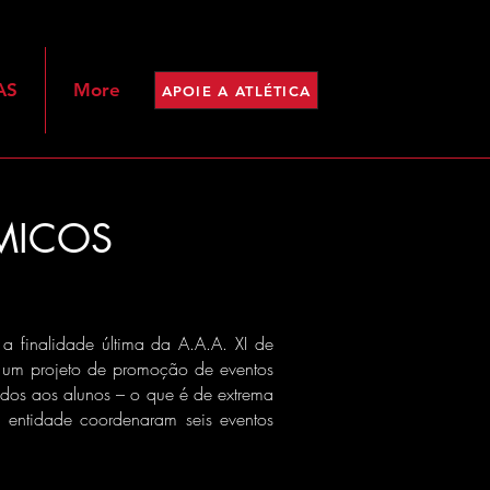
AS
More
APOIE A ATLÉTICA
MICOS
 a finalidade última da A.A.A. XI de
do um projeto de promoção de eventos
zidos aos alunos – o que é de extrema
 entidade coordenaram seis eventos