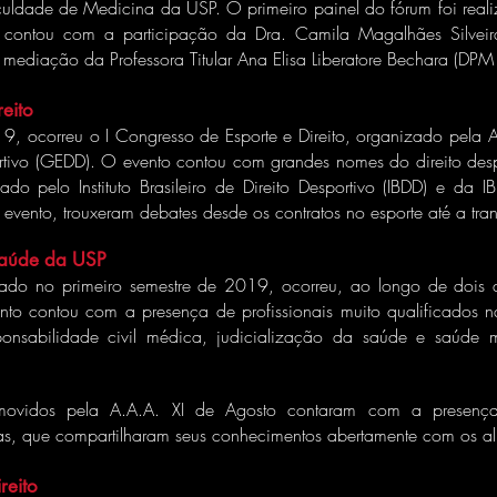
aculdade de Medicina da USP. O primeiro painel do fórum foi rea
ue contou com a participação da Dra. Camila Magalhães Silve
E mediação da Professora Titular Ana Elisa Liberatore Bechara (DPM
eito
19, ocorreu o I Congresso de Esporte e Direito, organizado pela
rtivo (GEDD). O evento contou com grandes nomes do direito despo
nado pelo Instituto Brasileiro de Direito Desportivo (IBDD) e da
 evento, trouxeram debates desde os contratos no esporte até a tr
Saúde da USP
iado no primeiro semestre de 2019, ocorreu, ao longo de dois 
nto contou com a presença de profissionais muito qualificados 
ponsabilidade civil médica, judicialização da saúde e saúde m
ovidos pela A.A.A. XI de Agosto contaram com a presença d
as, que compartilharam seus conhecimentos abertamente com os a
reito