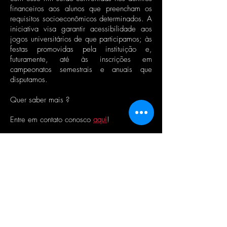
financeiros aos alunos que preencham os
requisitos socioeconômicos determinados. A
iniciativa visa garantir acessibilidade aos
jogos universitários de que participamos; às
festas promovidas pela instituição e,
futuramente, até às inscrições em
campeonatos semestrais e anuais que
disputamos.
Quer saber mais ?
Entre em contato conosco
aqui
!
Ou doe de maneira recorrente através do
paypal por
aqui
!
Banco Santander
Associação Atlética Acadêmica XI
de Agosto
CNPJ: 55.066.963/0001-80
Agência: 0115