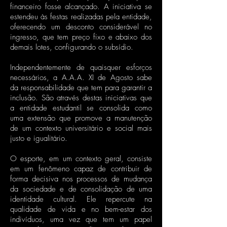
financeiro fosse alcançado. A iniciativa se
estendeu às festas realizadas pela entidade,
oferecendo um desconto considerável no
ingresso, que tem preço fixo e abaixo dos
demais lotes, configurando o subsídio.
Independentemente de quaisquer esforços
necessários, a A.A.A. XI de Agosto sabe
da responsabilidade que tem para garantir a
inclusão. São através destas iniciativas que
a entidade estudantil se consolida como
uma extensão que promove a manutenção
de um contexto universitário e social mais
justo e igualitário.
O esporte, em um contexto geral, consiste
em um fenômeno capaz de contribuir de
forma decisiva nos processos de mudança
da sociedade e de consolidação de uma
identidade cultural. Ele repercute na
qualidade de vida e no bem-estar dos
indivíduos, uma vez que tem um papel