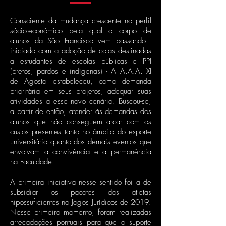
Consciente da mudança crescente no perfil
sócio-econômico pela qual o corpo de
alunos da São Francisco vem passando -
iniciado com a adoção de cotas destinadas
a estudantes de escolas públicas e PPI
(pretos, pardos e indígenas) - A A.A.A. XI
de Agosto estabeleceu, como demanda
prioritária em seus projetos, adequar suas
atividades a esse novo cenário. Buscou-se,
a partir de então, atender às demandas dos
alunos que não conseguem arcar com os
custos presentes tanto no âmbito do esporte
universitário quanto dos demais eventos que
envolvam a convivência e a permanência
na Faculdade.
A primeira iniciativa nesse sentido foi a de
subsidiar os pacotes dos atletas
hipossuficientes no Jogos Jurídicos de 2019.
Nesse primeiro momento, foram realizadas
arrecadações pontuais para que o suporte