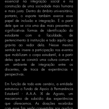
essencial na integração social e na
construção de uma sociedade mais humana
e mais justa. Dentro do âmbito universitário,
portanto, o esporte também exerce esse
papel de inclusão e integração. É a partir
dele que se cria uma das mais presentes e
significativas formas de identificação do
estudante com a faculdade, de
pertencimento à instituição e tudo aquilo que
gravita ao redor dela. Nesse mesmo
sentido se insere a participação nos eventos
que mobilizam o corpo estudantil, é a partir
deles que se constrói uma cultura comum e
um ambiente de integração entre os
discentes, de troca de experiências e
perspectivas.
Em função de todo este cenário, a entidade
estruturou o Fundo de Apoio à Permanência
Estudantil - A.A.A. XI de Agosto, um
mecanismo de subsídio das experiências
que oferecemos. As doações recebidas
com esse fim serão convertidas nos auxílios