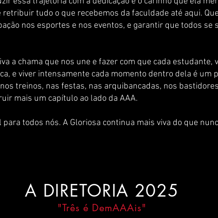
zir essa trajetória com a dedicação e o carinho que ela m
 retribuir tudo o que recebemos da faculdade até aqui. Que
ipação nos esportes e nos eventos, e garantir que todos s
viva a chama que nos une e fazer com que cada estudante, 
ica, e viver intensamente cada momento dentro dela é um pr
nos treinos, nas festas, nas arquibancadas, nos bastidores
ruir mais um capítulo ao lado da AAA.
ara todos nós. A Gloriosa continua mais viva do que nunc
A DIRETORIA 2025
"Três é DemAAAis"