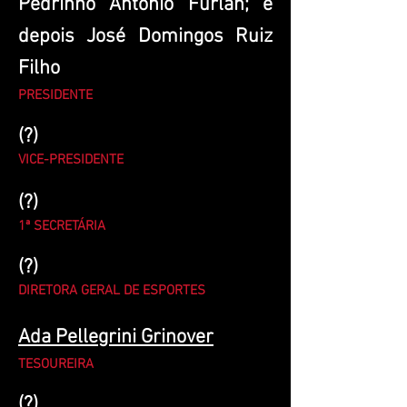
Pedrinho Antonio Furlan; e
depois José Domingos Ruiz
Filho
PRESIDENTE
(?)
VICE-PRESIDENTE
(?)
1ª SECRETÁRIA
(?)
DIRETORA GERAL DE ESPORTES
Ada Pellegrini Grinover
TESOUREIRA
(?)