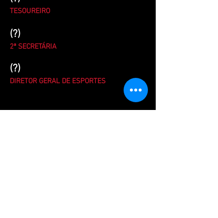
TESOUREIRO
(?)
2ª SECRETÁRIA
(?)
DIRETOR GERAL DE ESPORTES