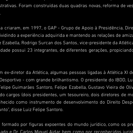
trativas. Foram construídas duas quadras novas, reforma de vest
.
a criaram, em 1997, o GAP - Grupo de Apoio à Presidência, Direi
dividindo a experiência adquirida e mantendo as relações de amiza
ie Ezabella, Rodrigo Surcan dos Santos, vice-presidente da Atlé
dade possui 23 integrantes, de diferentes gerações, propiciand
 ex-diretor da Atlética, algumas pessoas ligadas à Atlética XI 
to Desportivo - com grande brilhantismo. O presidente do IBDD, Lu
 Felipe Guimarães Santoro, Felipe Ezabella, Gustavo Vieira de Ol
do cargos (dois presidentes, um tesoureiro, dois diretores de 
hecido como instrumento de desenvolvimento do Direito Despor
to”, disse Luiz Felipe Santoro.
é formado por figuras expoentes do mundo jurídico, como os p
do e Dr. Carlos Miguel Aidar, bem como por reconhecidos jurista