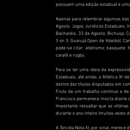
possuem uma edição estadual e uma 
Apenas para relembrar algumas das 
Agosto: Jogos Jurídicos Estaduais; I
Bacharéis; 33 de Agosto; Bichusp; C
3 on 3; Guarujá Open de Voleibol; C
pode-se citar: atletismo; basquete; f
caratê e rugby.
Para se ter uma ideia da expressivi
Estaduais, até então, a Atlética XI 
dentre dez títulos disputados em com
Fruto de um trabalho contínuo e de 
Francisco permanece invicta diante d
Importante ressaltar que as vitóri
durante o ano inteiro (muitas vezes 
A Torcida Nota XI, por sinal, merece