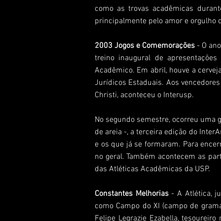
como as trovas acadêmicas durante
principalmente pelo amor e orgulho 
2003 Jogos e Comemorações
- O ano
treino inaugural de apresentações
Acadêmico. Em abril, houve a cerveja
Jurídicos Estaduais. Aos vencedores 
Christi, aconteceu o Interusp.
No segundo semestre, ocorreu uma g
de areia -, a terceira edição do Inte
e os que já se formaram. Para encer
no geral. Também acontecem as parti
das Atléticas Acadêmicas da USP.
Constantes Melhorias
- A Atlética, 
como Campo do XI (campo de gramad
Felipe Legrazie Ezabella, tesourei