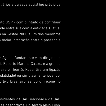
iários e da sede social (no prédio da
to USP - com o intuito de contribuir
de entre si e com a entidade. O atual
tica na Gestão 2000 e um dos membros
o maior integração entre o passado e
de Agosto fundaram e vem dirigindo o
iz Roberto Martins Castro, e a grande
iveira e Thomás Rossi tiveram ligação
modalidade) ou simplesmente jogando.
tivo brasileiro, sendo um ícone no
residentes da OAB nacional e da OAB
s desportivos, Dr. Álvaro Melo Filho,