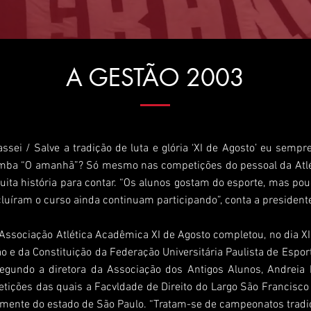
A GESTÃO 2003
ssei / Salve a tradição de luta e glória ‘XI de Agosto’ eu sem
amba “O amanhã”? Só mesmo nas competições do pessoal da Atléti
a história para contar. “Os alunos gostam do esporte, mas pou
uíram o curso ainda continuam participando”, conta a presidente
Associação Atlética Acadêmica XI de Agosto completou, no dia X
ão e da Constituição da Federação Universitária Paulista de Espor
undo a diretora da Associação dos Antigos Alunos, Andreia M
petições das quais a Facvldade de Direito do Largo São Francisc
almente do estado de São Paulo. “Tratam-se de campeonatos tradi