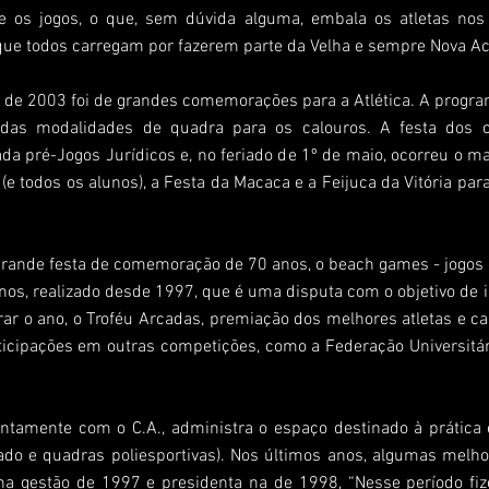
 os jogos, o que, sem dúvida alguma, embala os atletas nos 
que todos carregam por fazerem parte da Velha e sempre Nova A
 de 2003 foi de grandes comemorações para a Atlética. A program
 das modalidades de quadra para os calouros. A festa dos c
da pré-Jogos Jurídicos e, no feriado de 1º de maio, ocorreu o mai
(e todos os alunos), a Festa da Macaca e a Feijuca da Vitória p
rande festa de comemoração de 70 anos, o beach games - jogos
rAnos, realizado desde 1997, que é uma disputa com o objetivo de
rar o ano, o Troféu Arcadas, premiação dos melhores atletas e 
cipações em outras competições, como a Federação Universitári
juntamente com o C.A., administra o espaço destinado à prática 
o e quadras poliesportivas). Nos últimos anos, algumas melh
ro na gestão de 1997 e presidenta na de 1998, “Nesse período f