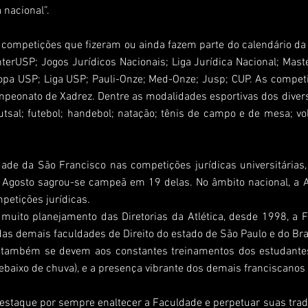
nacional”.
competições que fizeram ou ainda fazem parte do calendário da 
nterUSP; Jogos Jurídicos Nacionais; Liga Jurídica Nacional; Mast
opa USP; Liga USP; Pauli-Onze; Med-Onze; Jusp; CUP. As competi
ampeonato de Xadrez. Dentre as modalidades esportivas dos diver
utsal; futebol; handebol; natação; tênis de campo e de mesa; vole
dade da São Francisco nas competições jurídicas universitárias
de Agosto sagrou-se campeã em 19 delas. No âmbito nacional, a A
petições jurídicas.
muito planejamento das Diretorias da Atlética, desde 1998, a 
as demais faculdades de Direito do estado de São Paulo e do Bras
as também se devem aos constantes treinamentos dos estudant
debaixo de chuva), e a presença vibrante dos demais franciscanos
 destaque por sempre enaltecer a Faculdade e perpetuar suas tra