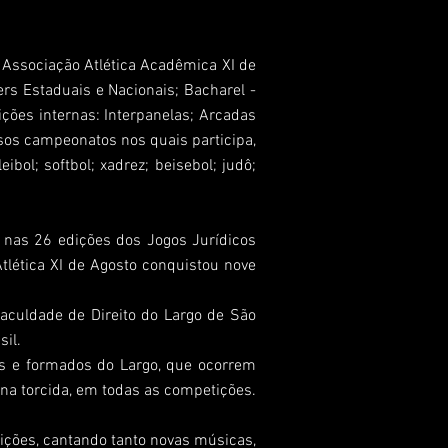
Associação Atlética Acadêmica XI de
ers Estaduais e Nacionais; Bacharel -
ções internas: Interpanelas; Arcadas
sos campeonatos nos quais participa,
ibol; softbol; xadrez; beisebol; judô;
, nas 26 edições dos Jogos Jurídicos
tlética XI de Agosto conquistou nove
Faculdade de Direito do Largo de São
il.
es e formados do Largo, que ocorrem
 na torcida, em todas as competições.
dições, cantando tanto novas músicas,