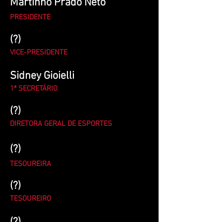
Martinho Prado Neto
PRESIDENTE
(?)
VICE-PRESIDENTE
Sidney Gioielli
1ª SECRETÁRIO
(?)
DIRETORA GERAL DE ESPORTES
(?)
TESOUREIRA
(?)
TESOUREIRO