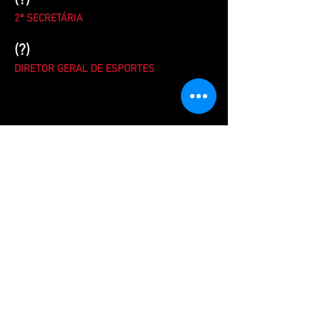
(?)
2ª SECRETÁRIA
(?)
DIRETOR GERAL DE ESPORTES
Largo São Francisco, 95
Centro Histórico de São Paulo