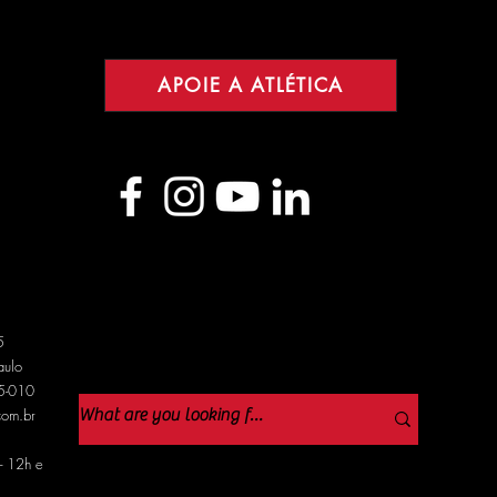
APOIE A ATLÉTICA
5
aulo
05-010
com.br
- 12h e